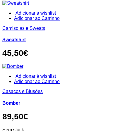
on
the
product
Adicionar à wishlist
page
This
Adicionar ao Carrinho
product
Camisolas e Sweats
has
multiple
variants.
Sweatshirt
The
options
45,50
€
may
be
chosen
on
the
Adicionar à wishlist
product
This
Adicionar ao Carrinho
page
product
Casacos e Blusões
has
multiple
variants.
Bomber
The
options
89,50
€
may
be
chosen
Sem stock