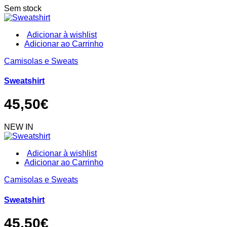
chosen
Sem stock
on
the
product
Adicionar à wishlist
page
This
Adicionar ao Carrinho
product
Camisolas e Sweats
has
multiple
variants.
Sweatshirt
The
options
45,50
€
may
be
chosen
NEW IN
on
the
product
Adicionar à wishlist
page
This
Adicionar ao Carrinho
product
Camisolas e Sweats
has
multiple
variants.
Sweatshirt
The
options
45,50
€
may