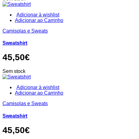
on
the
product
Adicionar à wishlist
page
This
Adicionar ao Carrinho
product
Camisolas e Sweats
has
multiple
variants.
Sweatshirt
The
options
45,50
€
may
be
chosen
Sem stock
on
the
product
Adicionar à wishlist
page
This
Adicionar ao Carrinho
product
Camisolas e Sweats
has
multiple
variants.
Sweatshirt
The
options
45,50
€
may
be