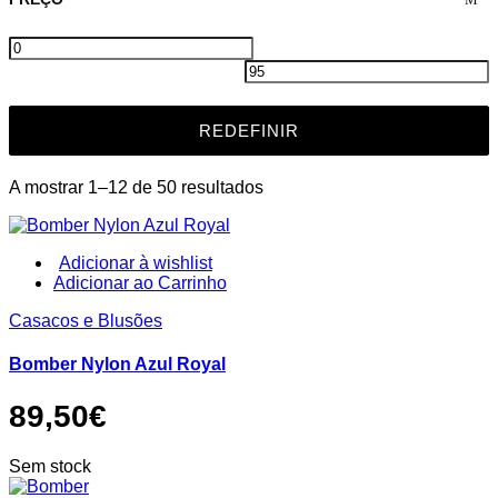
REDEFINIR
Ordenado
A mostrar 1–12 de 50 resultados
por
mais
recentes
Adicionar à wishlist
This
Adicionar ao Carrinho
product
Casacos e Blusões
has
multiple
variants.
Bomber Nylon Azul Royal
The
options
89,50
€
may
be
chosen
Sem stock
on