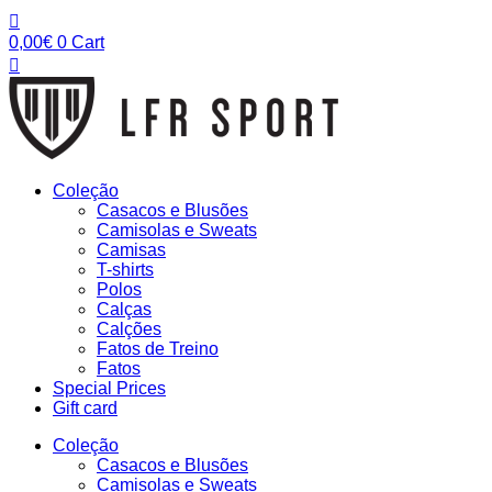
Pular
para
0,00
€
0
Cart
o
conteúdo
Coleção
Casacos e Blusões
Camisolas e Sweats
Camisas
T-shirts
Polos
Calças
Calções
Fatos de Treino
Fatos
Special Prices
Gift card
Coleção
Casacos e Blusões
Camisolas e Sweats