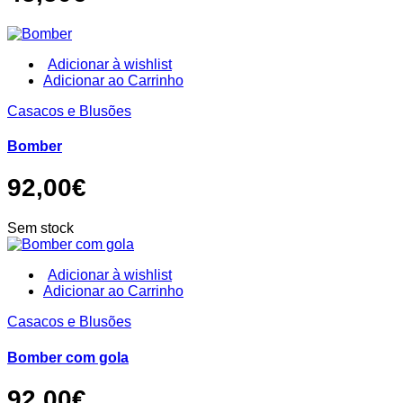
be
chosen
on
the
Adicionar à wishlist
product
This
Adicionar ao Carrinho
page
product
Casacos e Blusões
has
multiple
variants.
Bomber
The
options
92,00
€
may
be
chosen
Sem stock
on
the
product
Adicionar à wishlist
page
This
Adicionar ao Carrinho
product
Casacos e Blusões
has
multiple
variants.
Bomber com gola
The
options
92,00
€