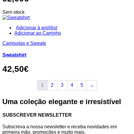
may
be
chosen
Sem stock
on
the
product
Adicionar à wishlist
page
This
Adicionar ao Carrinho
product
Camisolas e Sweats
has
multiple
variants.
Sweatshirt
The
options
42,50
€
may
be
chosen
1
2
3
4
5
→
on
the
product
Uma coleção elegante e irresistível
page
SUBSCREVER NEWSLETTER
Subscreva a nossa newsletter e receba novidades em
primeira mão, promoções e muito mais.