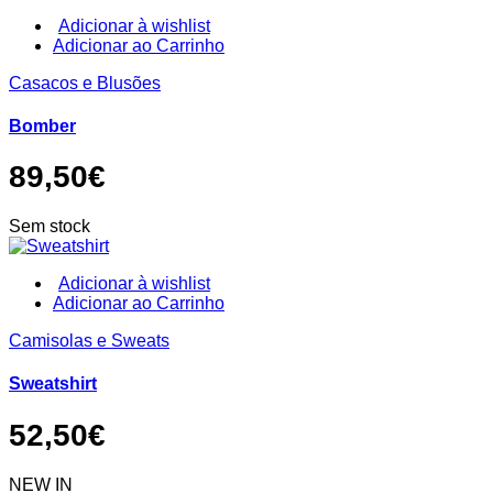
the
product
Adicionar à wishlist
page
This
Adicionar ao Carrinho
product
Casacos e Blusões
has
multiple
variants.
Bomber
The
options
89,50
€
may
be
chosen
Sem stock
on
the
product
Adicionar à wishlist
page
This
Adicionar ao Carrinho
product
Camisolas e Sweats
has
multiple
variants.
Sweatshirt
The
options
52,50
€
may
be
chosen
NEW IN