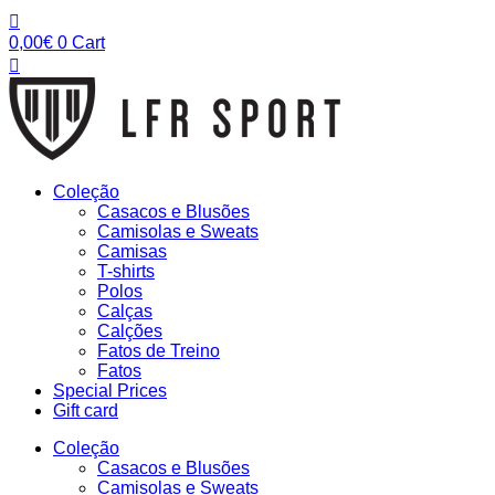
Pular
para
0,00
€
0
Cart
o
conteúdo
Coleção
Casacos e Blusões
Camisolas e Sweats
Camisas
T-shirts
Polos
Calças
Calções
Fatos de Treino
Fatos
Special Prices
Gift card
Coleção
Casacos e Blusões
Camisolas e Sweats