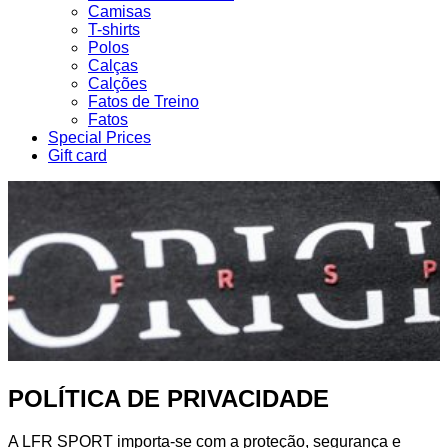
Camisas
T-shirts
Polos
Calças
Calções
Fatos de Treino
Fatos
Special Prices
Gift card
POLÍTICA DE PRIVACIDADE
A LFR SPORT importa-se com a proteção, segurança e