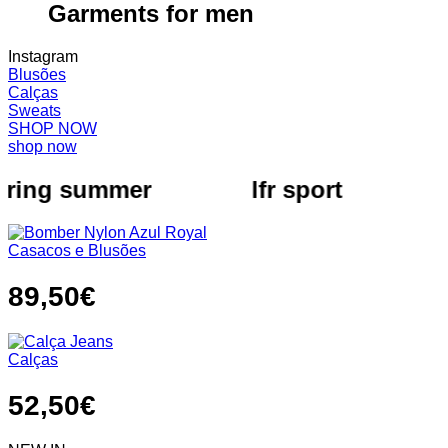
Garments
for men
Instagram
Blusões
Calças
Sweats
SHOP NOW
shop now
ring summer
lfr sport
s
Casacos e Blusões
89,50
€
Calças
52,50
€