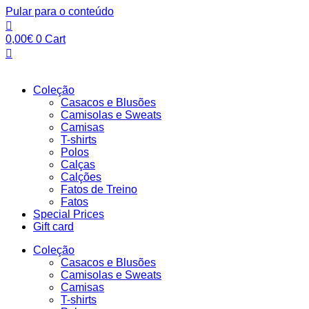
Pular para o conteúdo
0,00
€
0
Cart
Coleção
Casacos e Blusões
Camisolas e Sweats
Camisas
T-shirts
Polos
Calças
Calções
Fatos de Treino
Fatos
Special Prices
Gift card
Coleção
Casacos e Blusões
Camisolas e Sweats
Camisas
T-shirts