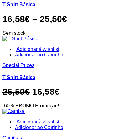
variants.
T-Shirt Básica
The
options
Price
16,58
€
–
25,50
€
may
be
range:
chosen
Sem stock
16,58€
on
the
through
product
Adicionar à wishlist
page
This
Adicionar ao Carrinho
25,50€
product
Special Prices
has
multiple
variants.
T-Shirt Básica
The
options
O
O
25,50
€
16,58
€
may
be
preço
preço
chosen
-60% PROMO
Promoção!
original
atual
on
the
era:
é:
product
Adicionar à wishlist
page
This
Adicionar ao Carrinho
25,50€.
16,58€.
product
Camisas
has