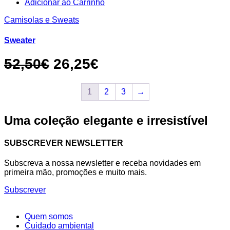
page
This
Adicionar ao Carrinho
52,50€.
21,00€.
product
Camisolas e Sweats
has
multiple
variants.
Sweater
The
options
O
O
52,50
€
26,25
€
may
be
preço
preço
chosen
1
2
3
→
original
atual
on
the
era:
é:
product
Uma coleção elegante e irresistível
page
52,50€.
26,25€.
SUBSCREVER NEWSLETTER
Subscreva a nossa newsletter e receba novidades em
primeira mão, promoções e muito mais.
Subscrever
Quem somos
Cuidado ambiental