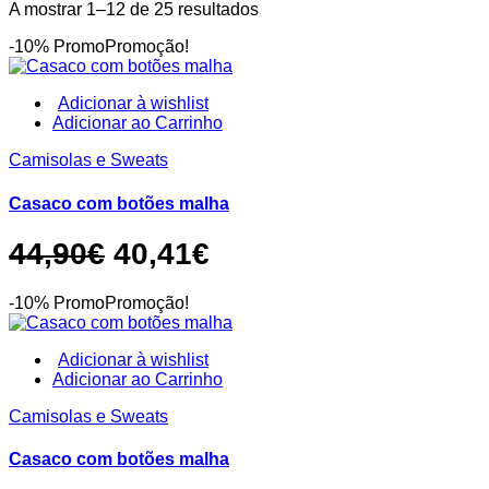
Ordenado
A mostrar 1–12 de 25 resultados
por
-10% Promo
Promoção!
mais
recentes
Adicionar à wishlist
This
Adicionar ao Carrinho
product
Camisolas e Sweats
has
multiple
variants.
Casaco com botões malha
The
options
O
O
44,90
€
40,41
€
may
be
preço
preço
chosen
-10% Promo
Promoção!
original
atual
on
the
era:
é:
product
Adicionar à wishlist
page
This
Adicionar ao Carrinho
44,90€.
40,41€.
product
Camisolas e Sweats
has
multiple
variants.
Casaco com botões malha
The