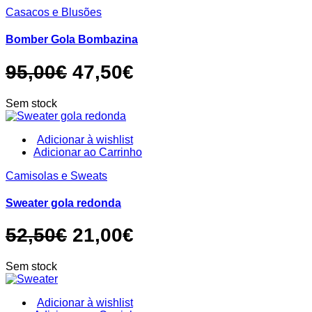
product
Casacos e Blusões
has
multiple
variants.
Bomber Gola Bombazina
The
options
O
O
95,00
€
47,50
€
may
be
preço
preço
chosen
Sem stock
original
atual
on
the
era:
é:
product
Adicionar à wishlist
page
This
Adicionar ao Carrinho
95,00€.
47,50€.
product
Camisolas e Sweats
has
multiple
variants.
Sweater gola redonda
The
options
O
O
52,50
€
21,00
€
may
be
preço
preço
chosen
Sem stock
original
atual
on
the
era:
é:
product
Adicionar à wishlist