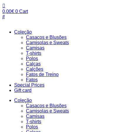
Pular
para
0,00
€
0
Cart
o
conteúdo
Coleção
Casacos e Blusões
Camisolas e Sweats
Camisas
T-shirts
Polos
Calças
Calções
Fatos de Treino
Fatos
Special Prices
Gift card
Coleção
Casacos e Blusões
Camisolas e Sweats
Camisas
T-shirts
Polos