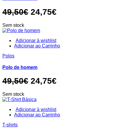
The
options
O
O
49,50
€
24,75
€
may
be
preço
preço
chosen
Sem stock
original
atual
on
the
era:
é:
product
Adicionar à wishlist
page
This
Adicionar ao Carrinho
49,50€.
24,75€.
product
Polos
has
multiple
variants.
Polo de homem
The
options
O
O
49,50
€
24,75
€
may
be
preço
preço
chosen
Sem stock
original
atual
on
the
era:
é:
product
Adicionar à wishlist
page
This
Adicionar ao Carrinho
49,50€.
24,75€.
product
T-shirts
has
multiple