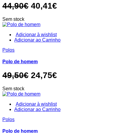
options
O
O
44,90
€
40,41
€
may
be
preço
preço
chosen
Sem stock
original
atual
on
the
era:
é:
product
Adicionar à wishlist
page
This
Adicionar ao Carrinho
44,90€.
40,41€.
product
Polos
has
multiple
variants.
Polo de homem
The
options
O
O
49,50
€
24,75
€
may
be
preço
preço
chosen
Sem stock
original
atual
on
the
era:
é:
product
Adicionar à wishlist
page
This
Adicionar ao Carrinho
49,50€.
24,75€.
product
Polos
has
multiple
variants.
Polo de homem