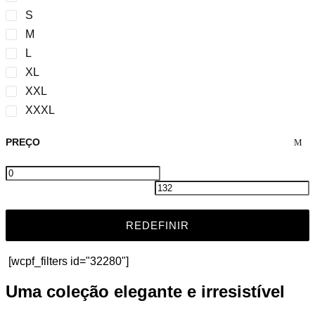
S
M
L
XL
XXL
XXXL
PREÇO
REDEFINIR
[wcpf_filters id="32280"]
Uma coleção elegante e irresistível