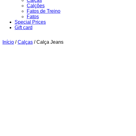
Calças
Calções
Fatos de Treino
Fatos
Special Prices
Gift card
Início
/
Calças
/ Calça Jeans