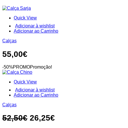
options
may
be
Quick View
chosen
on
Adicionar à wishlist
the
This
Adicionar ao Carrinho
product
product
page
Calças
has
multiple
variants.
55,00
€
The
options
may
-50%PROMO
Promoção!
be
chosen
Quick View
on
the
Adicionar à wishlist
product
This
Adicionar ao Carrinho
page
product
Calças
has
multiple
variants.
O
O
52,50
€
26,25
€
The
preço
preço
options