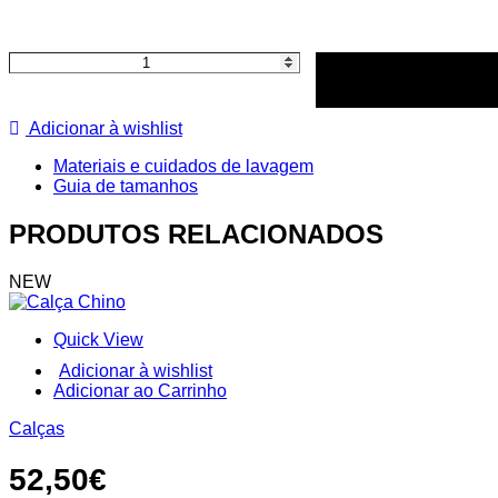
Quantidade
de
Calça
Jeans
Adicionar à wishlist
Materiais e cuidados de lavagem
Guia de tamanhos
PRODUTOS RELACIONADOS
NEW
Quick View
Adicionar à wishlist
This
Adicionar ao Carrinho
product
Calças
has
multiple
variants.
52,50
€
The