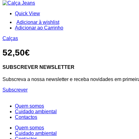
may
original
atual
be
Quick View
chosen
era:
é:
on
Adicionar à wishlist
the
52,50€.
26,25€.
This
Adicionar ao Carrinho
product
product
page
Calças
has
multiple
variants.
52,50
€
The
options
may
SUBSCREVER NEWSLETTER
be
chosen
Subscreva a nossa newsletter e receba novidades em primeir
on
the
Subscrever
product
page
Quem somos
Cuidado ambiental
Contactos
Quem somos
Cuidado ambiental
Contactos