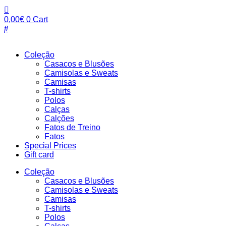
Pular
para
0,00
€
0
Cart
o
conteúdo
Coleção
Casacos e Blusões
Camisolas e Sweats
Camisas
T-shirts
Polos
Calças
Calções
Fatos de Treino
Fatos
Special Prices
Gift card
Coleção
Casacos e Blusões
Camisolas e Sweats
Camisas
T-shirts
Polos