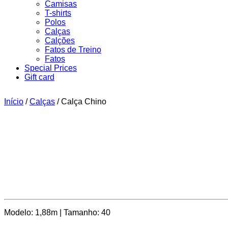
Camisas
T-shirts
Polos
Calças
Calções
Fatos de Treino
Fatos
Special Prices
Gift card
Início
/
Calças
/ Calça Chino
Modelo: 1,88m | Tamanho: 40