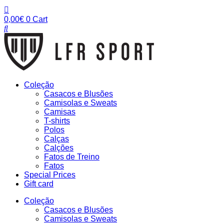
Pular
para
0,00
€
0
Cart
o
conteúdo
Coleção
Casacos e Blusões
Camisolas e Sweats
Camisas
T-shirts
Polos
Calças
Calções
Fatos de Treino
Fatos
Special Prices
Gift card
Coleção
Casacos e Blusões
Camisolas e Sweats