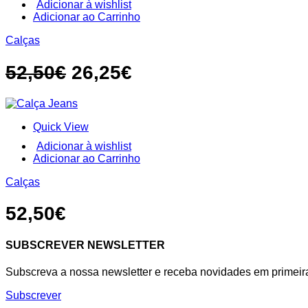
Adicionar à wishlist
product
This
Adicionar ao Carrinho
page
product
Calças
has
multiple
variants.
O
O
52,50
€
26,25
€
The
preço
preço
options
may
original
atual
be
Quick View
chosen
era:
é:
on
Adicionar à wishlist
the
52,50€.
26,25€.
This
Adicionar ao Carrinho
product
product
page
Calças
has
multiple
variants.
52,50
€
The
options
may
SUBSCREVER NEWSLETTER
be
chosen
Subscreva a nossa newsletter e receba novidades em primeir
on
the
Subscrever
product