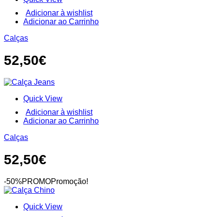
Adicionar à wishlist
This
Adicionar ao Carrinho
product
Calças
has
multiple
variants.
52,50
€
The
options
may
be
Quick View
chosen
on
Adicionar à wishlist
the
This
Adicionar ao Carrinho
product
product
page
Calças
has
multiple
variants.
52,50
€
The
options
may
-50%PROMO
Promoção!
be
chosen
Quick View
on
the