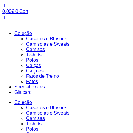
Pular
para
0,00
€
0
Cart
o
conteúdo
Coleção
Casacos e Blusões
Camisolas e Sweats
Camisas
T-shirts
Polos
Calças
Calções
Fatos de Treino
Fatos
Special Prices
Gift card
Coleção
Casacos e Blusões
Camisolas e Sweats
Camisas
T-shirts
Polos