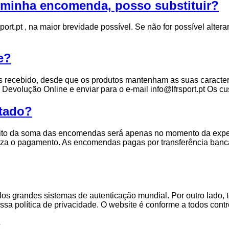
 minha encomenda, posso substituir?
ort.pt , na maior brevidade possível. Se não for possível alt
e?
 recebido, desde que os produtos mantenham as suas característ
 Devolução Online e enviar para o e-mail info@lfrsport.pt Os c
itado?
́bito da soma das encomendas será apenas no momento da exped
iza o pagamento. As encomendas pagas por transferência banc
grandes sistemas de autenticação mundial. Por outro lado, tod
 política de privacidade. O website é conforme a todos contro
?