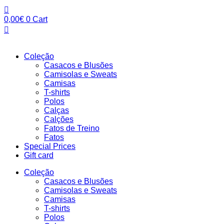
Pular
para
0,00
€
0
Cart
o
conteúdo
Coleção
Casacos e Blusões
Camisolas e Sweats
Camisas
T-shirts
Polos
Calças
Calções
Fatos de Treino
Fatos
Special Prices
Gift card
Coleção
Casacos e Blusões
Camisolas e Sweats
Camisas
T-shirts
Polos