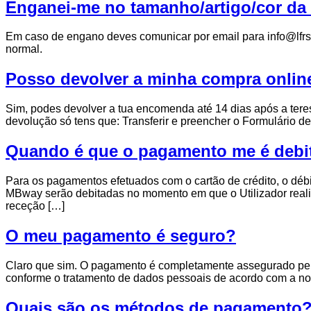
Enganei-me no tamanho/artigo/cor da
Em caso de engano deves comunicar por email para info@lfrsp
normal.
Posso devolver a minha compra onlin
Sim, podes devolver a tua encomenda até 14 dias após a teres
devolução só tens que: Transferir e preencher o Formulário de
Quando é que o pagamento me é deb
Para os pagamentos efetuados com o cartão de crédito, o de
MBway serão debitadas no momento em que o Utilizador real
receção […]
O meu pagamento é seguro?
Claro que sim. O pagamento é completamente assegurado pelos 
conforme o tratamento de dados pessoais de acordo com a nossa
Quais são os métodos de pagamento