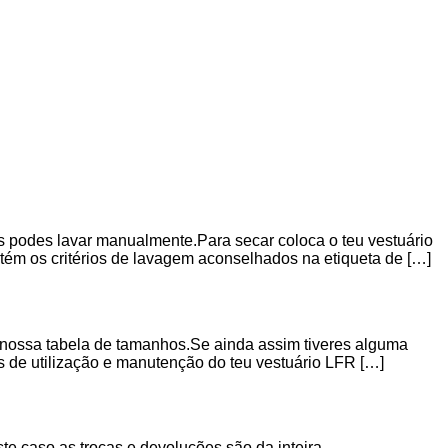
es podes lavar manualmente.Para secar coloca o teu vestuário
m os critérios de lavagem aconselhados na etiqueta de […]
nossa tabela de tamanhos.Se ainda assim tiveres alguma
e utilização e manutenção do teu vestuário LFR […]
te caso as trocas e devoluções são da inteira