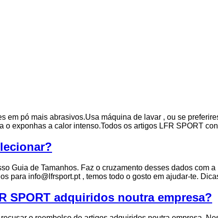
tes em pó mais abrasivos.Usa máquina de lavar , ou se preferir
 exponhas a calor intenso.Todos os artigos LFR SPORT conté
lecionar?
osso Guia de Tamanhos. Faz o cruzamento desses dados com a 
ara info@lfrsport.pt , temos todo o gosto em ajudar-te. Dicas d
FR SPORT adquiridos noutra empresa?
 recusar o reembolso de artigos adquiridos noutra empresa. Nes