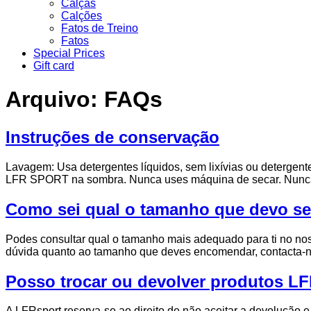
Calças
Calções
Fatos de Treino
Fatos
Special Prices
Gift card
Arquivo:
FAQs
Instruções de conservação
Lavagem: Usa detergentes líquidos, sem lixívias ou detergen
LFR SPORT na sombra. Nunca uses máquina de secar. Nunca o
Como sei qual o tamanho que devo se
Podes consultar qual o tamanho mais adequado para ti no n
dúvida quanto ao tamanho que deves encomendar, contacta-nos p
Posso trocar ou devolver produtos L
A LFRsport reserva-se ao direito de não aceitar a devolução e